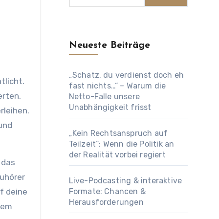
Neueste Beiträge
„Schatz, du verdienst doch eh
tlicht.
fast nichts…“ – Warum die
erten,
Netto-Falle unsere
Unabhängigkeit frisst
rleihen.
 und
„Kein Rechtsanspruch auf
Teilzeit“: Wenn die Politik an
der Realität vorbei regiert
 das
Zuhörer
Live-Podcasting & interaktive
uf deine
Formate: Chancen &
Herausforderungen
inem