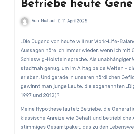
Betriebe heute Gen
Von
Michael
11. April 2025
„Die Jugend von heute will nur Work-Life-Balance, Homeoffice und schnelle Karriere!“ – Solche oder ähnliche
Aussagen höre ich immer wieder, wenn ich mit 
Schleswig-Holstein spreche. Als unabhängiger W
stadtnah genug, um im Alltag beide Welten – di
erleben. Und gerade in unseren nördlichen Gef
gewinnt man junge Leute, die sogenannten „Dig
1997 und 2012)?
Meine Hypothese lautet: Betriebe, die Generat
klassische Anreize wie Gehalt und betriebliche
stimmiges Gesamtpaket, das zu den Lebenswelte