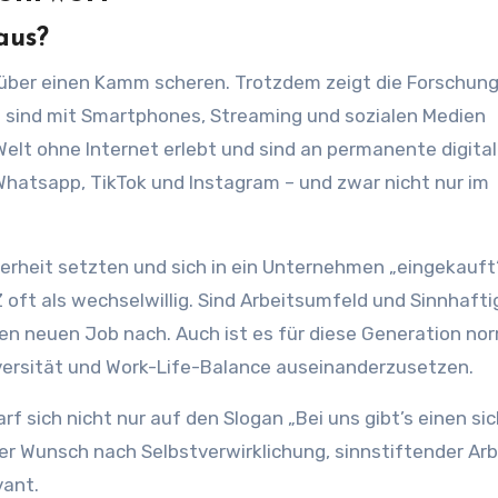
aus?
 über einen Kamm scheren. Trotzdem zeigt die Forschung
n sind mit Smartphones, Streaming und sozialen Medien
elt ohne Internet erlebt und sind an permanente digita
hatsapp, TikTok und Instagram – und zwar nicht nur im
erheit setzten und sich in ein Unternehmen „eingekauf
 Z oft als wechselwillig. Sind Arbeitsumfeld und Sinnhafti
en neuen Job nach. Auch ist es für diese Generation nor
iversität und Work-Life-Balance auseinanderzusetzen.
 sich nicht nur auf den Slogan „Bei uns gibt’s einen si
Der Wunsch nach Selbstverwirklichung, sinnstiftender Arb
vant.