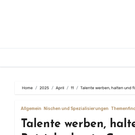
Zum
Inhalt
springen
Home
2025
April
11
Talente werben, halten und 
Allgemein
Nischen und Spezialisierungen
Themenfin
Talente werben, halt