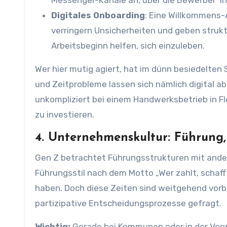
Messenger-Kanäle an, über die Bewerber*in
Digitales Onboarding
: Eine Willkommens-
verringern Unsicherheiten und geben strukt
Arbeitsbeginn helfen, sich einzuleben.
Wer hier mutig agiert, hat im dünn besiedelten
und Zeitprobleme lassen sich nämlich digital a
unkompliziert bei einem Handwerksbetrieb in Fl
zu investieren.
4. Unternehmenskultur: Führung
Gen Z betrachtet Führungsstrukturen mit ander
Führungsstil nach dem Motto „Wer zahlt, schaf
haben. Doch diese Zeiten sind weitgehend vorb
partizipative Entscheidungsprozesse gefragt.
Wichtig:
Gerade bei Kommunen oder in der Verw