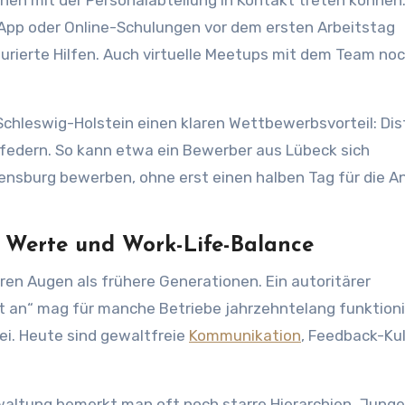
nen mit der Personalabteilung in Kontakt treten können
App oder Online-Schulungen vor dem ersten Arbeitstag
urierte Hilfen. Auch virtuelle Meetups mit dem Team noc
 Schleswig-Holstein einen klaren Wettbewerbsvorteil: Di
bfedern. So kann etwa ein Bewerber aus Lübeck sich
ensburg bewerben, ohne erst einen halben Tag für die A
, Werte und Work-Life-Balance
en Augen als frühere Generationen. Ein autoritärer
ft an“ mag für manche Betriebe jahrzehntelang funktioni
ei. Heute sind gewaltfreie
Kommunikation
, Feedback-Ku
altung bemerkt man oft noch starre Hierarchien. Junge