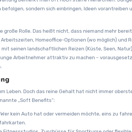
befolgen, sondern sich einbringen, Ideen vorantreiben 
 große Rolle. Das heißt nicht, dass niemand mehr bereit
le Arbeitszeiten, Homeoffice-Optionen (wo möglich) und 
t mit seinen landschaftlichen Reizen (Küste, Seen, Natur
junge Arbeitnehmer attraktiv zu machen – vorausgesetz
.
ung
um Leben. Doch das reine Gehalt hat nicht immer oberst
enannte „Soft Benefits“:
: Wer kein Auto hat oder vermeiden möchte, eins zu fahre
fahrkarten.
e Fitnessstudios, Zuschüsse für Sportkurse oder flexible