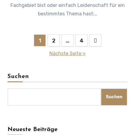
Fachgebiet bist oder einfach Leidenschaft für ein
bestimmtes Thema hast:…
Seitennummerierung
1
2
…
4
der
Nächste Seite »
Beiträge
Suchen
Suchen
Neueste Beiträge