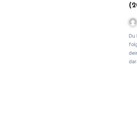
(2
Du hast Blut und Schweiß in deinen Podcast gesteckt,
fol
dei
dar