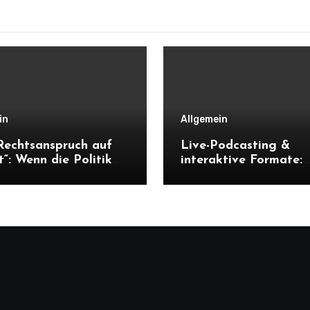
in
Allgemein
Rechtsanspruch auf
Live-Podcasting &
it“: Wenn die Politik
interaktive Formate:
 Realität vorbei
Chancen &
t
Herausforderungen