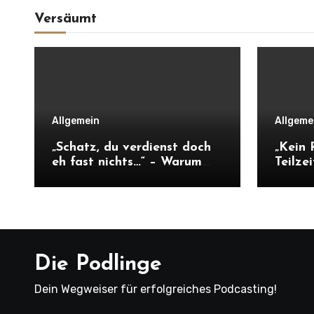
Versäumt
Allgemein
Allgeme
„Schatz, du verdienst doch
„Kein 
eh fast nichts…“ – Warum
Teilze
die Netto-Falle unsere
an der
Unabhängigkeit frisst
regier
Die Podlinge
Dein Wegweiser für erfolgreiches Podcasting!