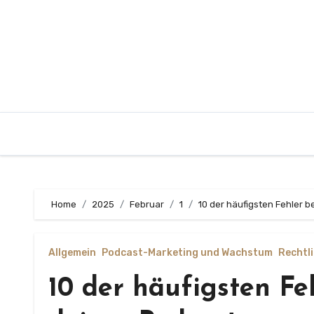
Zum
Inhalt
springen
Home
2025
Februar
1
10 der häufigsten Fehler 
Allgemein
Podcast-Marketing und Wachstum
Rechtl
10 der häufigsten Fe