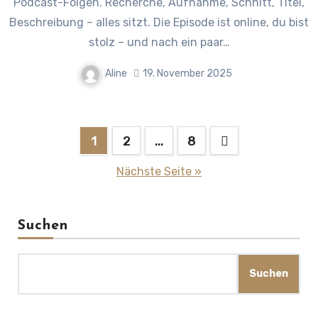
Podcast-Folgen. Recherche, Aufnahme, Schnitt, Titel,
Beschreibung – alles sitzt. Die Episode ist online, du bist
stolz – und nach ein paar…
Aline
19. November 2025
Seitennummerierung
1
2
…
8
der
Nächste Seite »
Beiträge
Suchen
Suchen